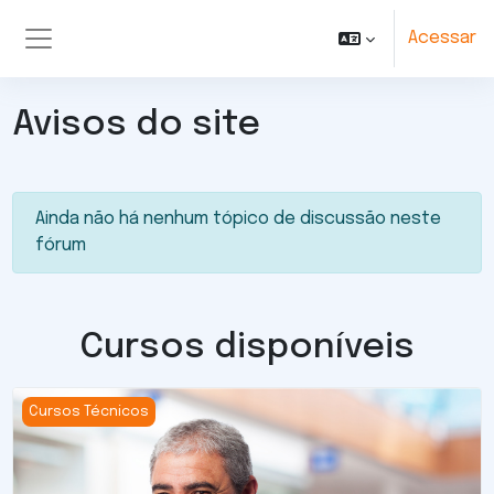
Ir para o conteúdo principal
Acessar
Painel lateral
Avisos do site
Ainda não há nenhum tópico de discussão neste
fórum
Cursos disponíveis
Imagem do curso Técnico em Transações Imobiliárias - 
Cursos Técnicos